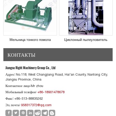
Мельница тонкого помола
Циклонный пылеуловитель
КОНТАКТЫ
Jiangsu Right Machinery Group Co., Ltd
Адрес:
No.118, West Changjiang Road, Hai'an County, Nantong City,
Jiangsu Province, China
Контактное лицо:
Mr zhou
Мобильный телефон:
+86-18901478678
Факс:
+86-513-88835262
Эл. почта:
958317372@qq.com