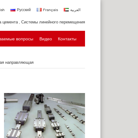
ish
Русский
Français
العربية
а цемента , Системы линейного перемещения
аваемые вопросы
Видео
Контакты
ая направляющая