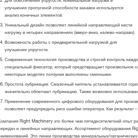
Для обеспечения упругости, номинальной нагрузки и
улучшения пропускной способности канавок используется
анализ конечных элементов.
Уникальный дизайн позволяет линейной направляющей нести
нагрузку в четырех направлениях (вверх-вниз, налево-направо).
Возможность работы с предварительной нагрузкой для
улучшения упругости.
Современная технология производства и строгий контроль кажд
специальный фиксатор, который предотвращает произвольное с
некоторых моделях ползунки выполнены сменными.
Простота лубрикации. Смазочный ниппель устанавливается гориз
значительно облегчает лубрикацию. Также возможно использова
Применение современного цифрового оборудования для произ
позволяет предупредить риск ошибки оператора. Как результат –
Компания Right Machinery это более чем пятидесятилетний опыт р
передач и линейных направляющих. Ассортимент оборудования Rig
наименований. Это линии производства минеральных/органических