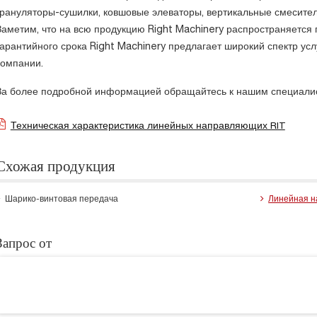
грануляторы-сушилки, ковшовые элеваторы, вертикальные смесител
Заметим, что на всю продукцию Right Machinery распространяется 
гарантийного срока Right Machinery предлагает широкий спектр ус
компании.
За более подробной информацией обращайтесь к нашим специали
Техническая характеристика линейных направляющих RIT
Схожая продукция
Шарико-винтовая передача
Линейная 
Запрос от