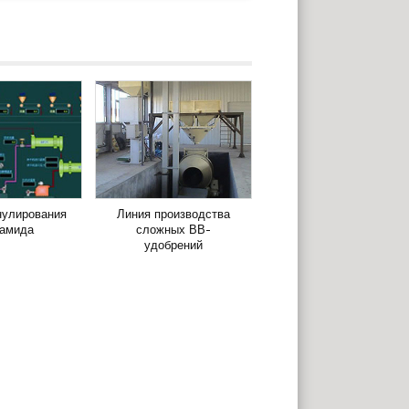
нулирования
Линия производства
бамида
сложных ВВ-
удобрений